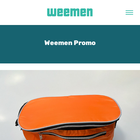
Weemen Promo
Weemen Promo
Draagtassen & Rugzakken